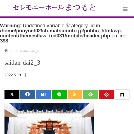
Warning
: Undefined variable $category_id in
/home/ponynet02/ch-matsumoto.jp/public_html/wp-
content/themes/law_tcd031/mobile/header.php
on line
398
ホーム
saidan-dai2_3
saidan-dai2_3
2022.5.19