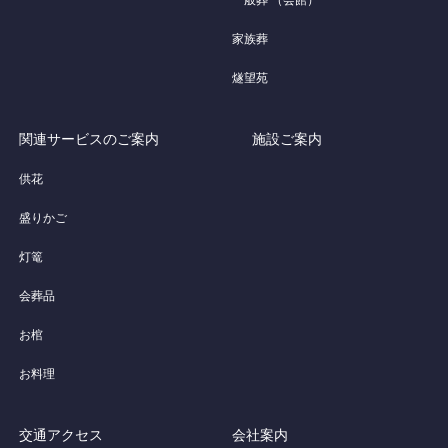
一般葬 （会館）
家族葬
燧望苑
関連サービスのご案内
施設ご案内
供花
盛りかご
灯篭
会葬品
お棺
お料理
交通アクセス
会社案内