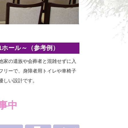
1ホール～
（参考例）
他家の遺族や会葬者と混雑せずに入
フリーで、身障者用トイレや車椅子
優しい設計です。
事中