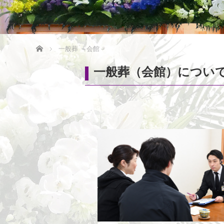
ホーム
一般葬 －会館－
一般葬（会館）につい