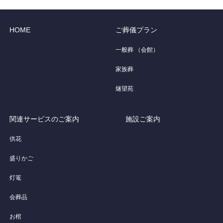
HOME
ご葬儀プラン
一般葬 （会館）
家族葬
燧望苑
関連サービスのご案内
施設ご案内
供花
盛りかご
灯篭
会葬品
お棺