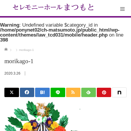
Warning
: Undefined variable $category_id in
/home/ponynet02/ch-matsumoto.jp/public_html/wp-
content/themes/law_tcd031/mobile/header.php
on line
398
ホーム
morikago-1
morikago-1
2020.3.26