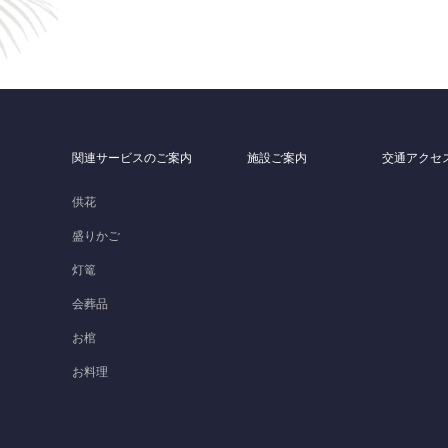
関連サービスのご案内
施設ご案内
交通アクセ
）
供花
盛りかご
灯篭
会葬品
お棺
お料理