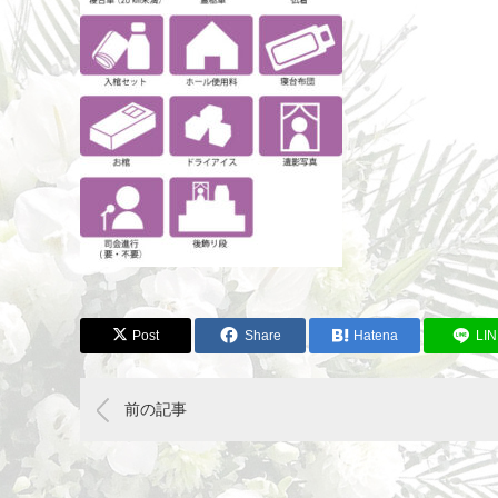
Post
Share
Hatena
LI
前の記事