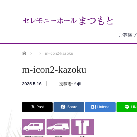
ご葬儀プ
ホーム
m-icon2-kazoku
m-icon2-kazoku
2025.5.16
投稿者:
fujii
Post
Share
Hatena
LI