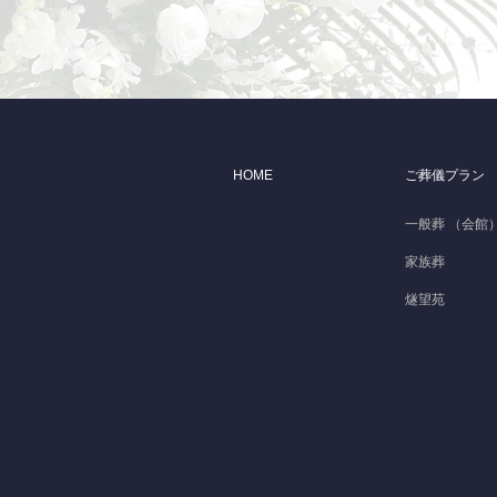
HOME
ご葬儀プラン
一般葬 （会館
家族葬
燧望苑