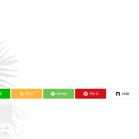
NE
RSS
feedly
Pin it
note