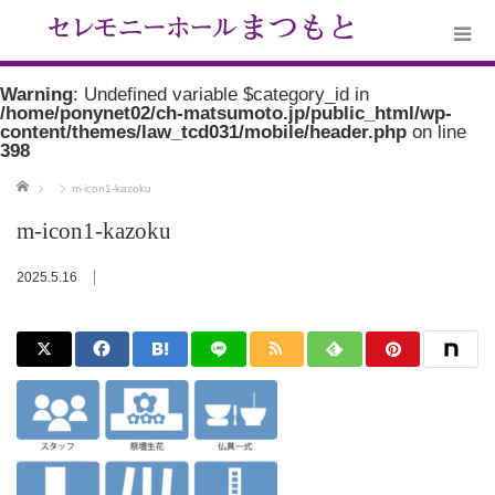
Warning
: Undefined variable $category_id in
/home/ponynet02/ch-matsumoto.jp/public_html/wp-
content/themes/law_tcd031/mobile/header.php
on line
398
ホーム
m-icon1-kazoku
m-icon1-kazoku
2025.5.16