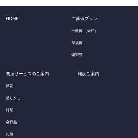
HOME
ご葬儀プラン
一般葬 （会館）
家族葬
燧望苑
関連サービスのご案内
施設ご案内
供花
盛りかご
灯篭
会葬品
お棺