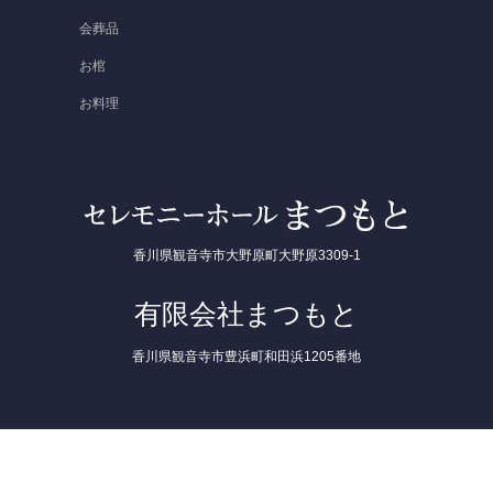
会葬品
お棺
お料理
香川県観音寺市大野原町大野原3309-1
有限会社まつもと
香川県観音寺市豊浜町和田浜1205番地