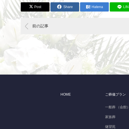
Post
Share
Hatena
LI
前の記事
HOME
ご葬儀プラン
一般葬 （会館
家族葬
燧望苑