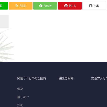
NE
RSS
feedly
Pin it
note
関連サービスのご案内
施設ご案内
交通アクセ
）
供花
盛りかご
灯篭