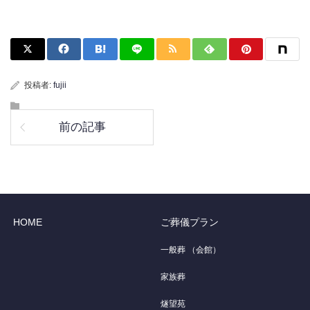
投稿者:
fujii
前の記事
HOME
ご葬儀プラン
一般葬 （会館）
家族葬
燧望苑