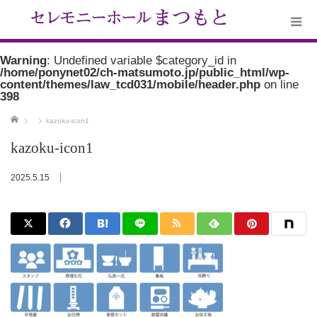
Warning
: Undefined variable $category_id in
/home/ponynet02/ch-matsumoto.jp/public_html/wp-
content/themes/law_tcd031/mobile/header.php
on line
398
ホーム
kazoku-icon1
kazoku-icon1
2025.5.15