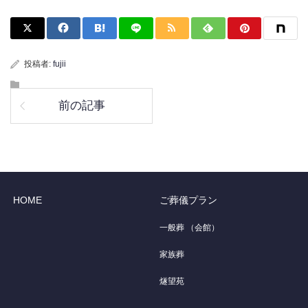
投稿者:
fujii
前の記事
HOME
ご葬儀プラン
一般葬 （会館）
家族葬
燧望苑