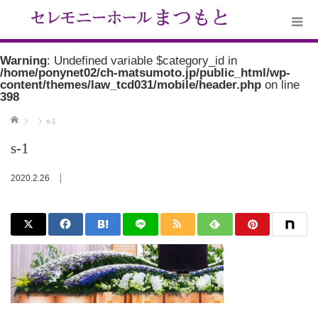
Warning
: Undefined variable $category_id in
/home/ponynet02/ch-matsumoto.jp/public_html/wp-
content/themes/law_tcd031/mobile/header.php
on line
398
ホーム
s-1
s-1
2020.2.26