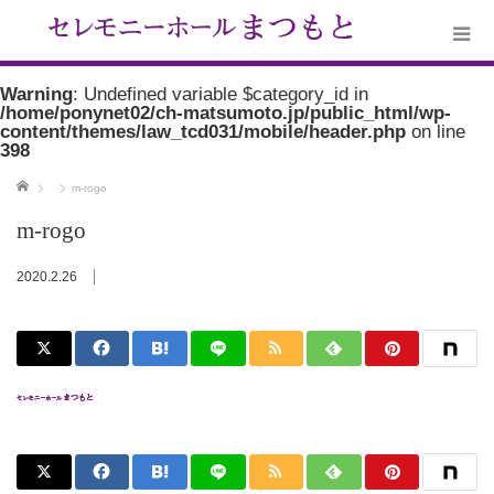
Warning
: Undefined variable $category_id in
/home/ponynet02/ch-matsumoto.jp/public_html/wp-
content/themes/law_tcd031/mobile/header.php
on line
398
ホーム
m-rogo
m-rogo
2020.2.26