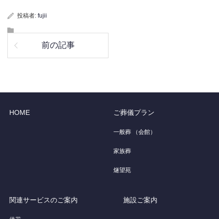
投稿者:
fujii
前の記事
HOME
ご葬儀プラン
一般葬 （会館）
家族葬
燧望苑
関連サービスのご案内
施設ご案内