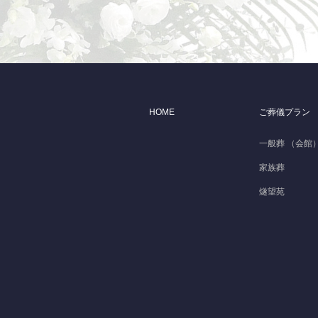
HOME
ご葬儀プラン
一般葬 （会館
家族葬
燧望苑