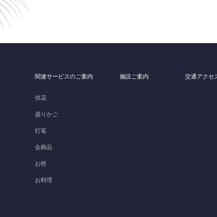
関連サービスのご案内
施設ご案内
交通アクセ
）
供花
盛りかご
灯篭
会葬品
お棺
お料理