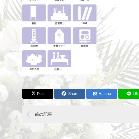
Post
Share
Hatena
LI
前の記事