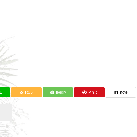
NE
RSS
feedly
Pin it
note