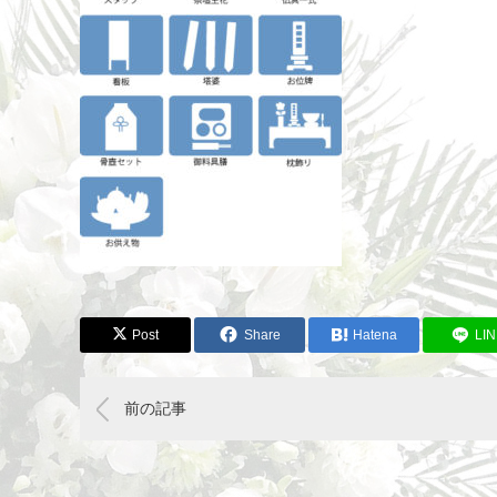
Post
Share
Hatena
LI
前の記事