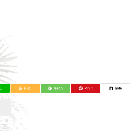
NE
RSS
feedly
Pin it
note