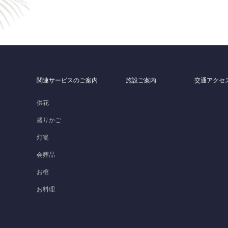
関連サービスのご案内
施設ご案内
交通アクセ
）
供花
盛りかご
灯篭
会葬品
お棺
お料理