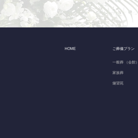
HOME
ご葬儀プラン
一般葬 （会館
家族葬
燧望苑