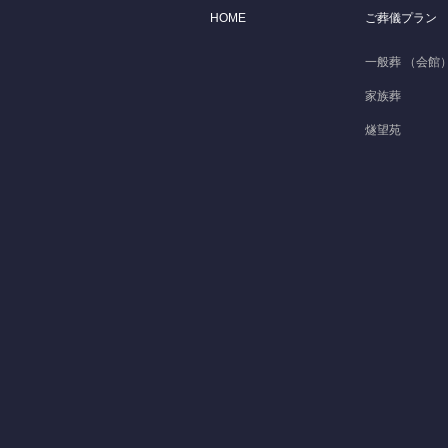
HOME
ご葬儀プラン
一般葬 （会館
家族葬
燧望苑