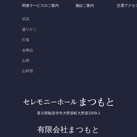
関連サービスのご案内
施設ご案内
交通アクセ
）
供花
盛りかご
灯篭
会葬品
お棺
お料理
香川県観音寺市大野原町大野原3309-1
有限会社まつもと