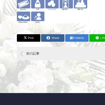
Post
Share
Hatena
LI
前の記事