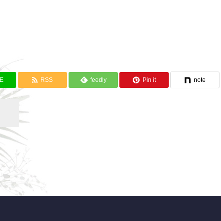
NE
RSS
feedly
Pin it
note