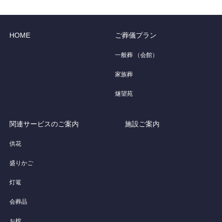
HOME
ご葬儀プラン
一般葬 （会館）
家族葬
燧望苑
関連サービスのご案内
施設ご案内
供花
盛りかご
灯篭
会葬品
お棺