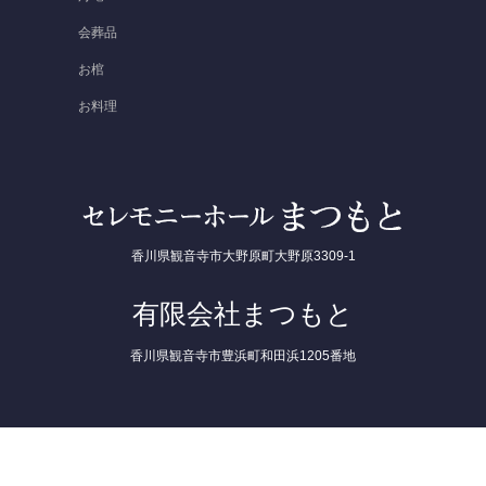
会葬品
お棺
お料理
香川県観音寺市大野原町大野原3309-1
有限会社まつもと
香川県観音寺市豊浜町和田浜1205番地