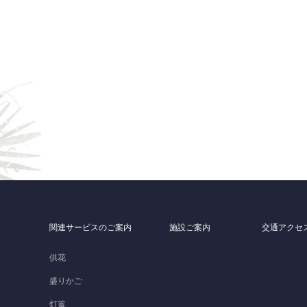
関連サービスのご案内
施設ご案内
交通アクセ
）
供花
盛りかご
灯篭