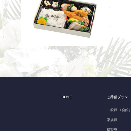
HOME
ご葬儀プラン
一般葬 （会館
家族葬
燧望苑