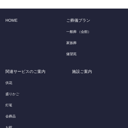
HOME
ご葬儀プラン
一般葬 （会館）
家族葬
燧望苑
関連サービスのご案内
施設ご案内
供花
盛りかご
灯篭
会葬品
お棺