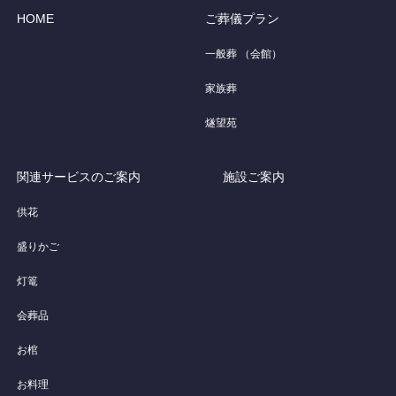
HOME
ご葬儀プラン
一般葬 （会館）
家族葬
燧望苑
関連サービスのご案内
施設ご案内
供花
盛りかご
灯篭
会葬品
お棺
お料理