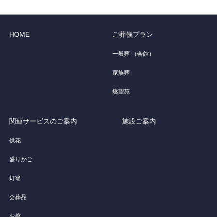
HOME
ご葬儀プラン
一般葬 （会館）
家族葬
燧望苑
関連サービスのご案内
施設ご案内
供花
盛りかご
灯篭
会葬品
お棺