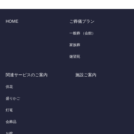
HOME
ご葬儀プラン
一般葬 （会館）
家族葬
燧望苑
関連サービスのご案内
施設ご案内
供花
盛りかご
灯篭
会葬品
お棺