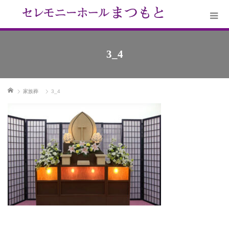
3_4
ホーム
家族葬
3_4