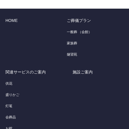
HOME
ご葬儀プラン
一般葬 （会館）
家族葬
燧望苑
関連サービスのご案内
施設ご案内
供花
盛りかご
灯篭
会葬品
お棺