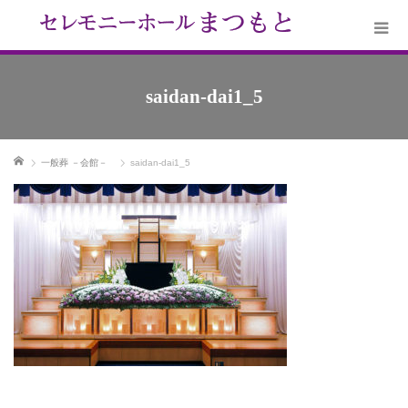
saidan-dai1_5
ホーム
一般葬 －会館－
saidan-dai1_5