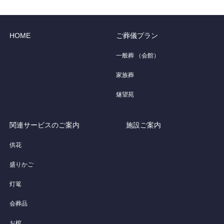
HOME
ご葬儀プラン
一般葬 （会館）
家族葬
燧望苑
関連サービスのご案内
施設ご案内
供花
盛りかご
灯篭
会葬品
お棺