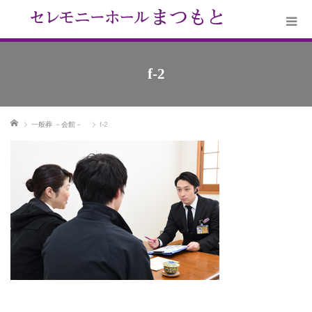
f-2
ホーム
一般葬 －会館－
f-2