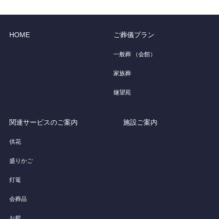
HOME
ご葬儀プラン
一般葬 （会館）
家族葬
燧望苑
関連サービスのご案内
施設ご案内
供花
盛りかご
灯篭
会葬品
お棺