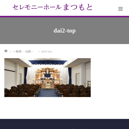
dai2-top
ホーム
一般葬 －会館－
dai2-top