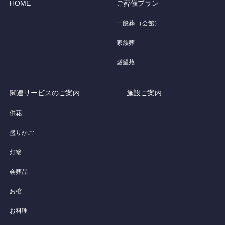
HOME
ご葬儀プラン
一般葬 （会館）
家族葬
燧望苑
関連サービスのご案内
施設ご案内
供花
盛りかご
灯篭
会葬品
お棺
お料理