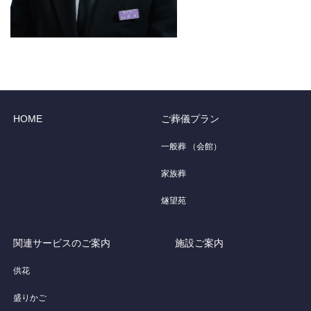
HOME
ご葬儀プラン
一般葬 （会館）
家族葬
燧望苑
関連サービスのご案内
施設ご案内
供花
盛りかご