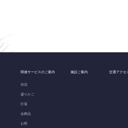
関連サービスのご案内
施設ご案内
交通アクセ
）
供花
盛りかご
灯篭
会葬品
お棺