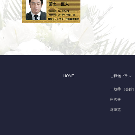
HOME
ご葬儀プラン
一般葬 （会館
家族葬
燧望苑