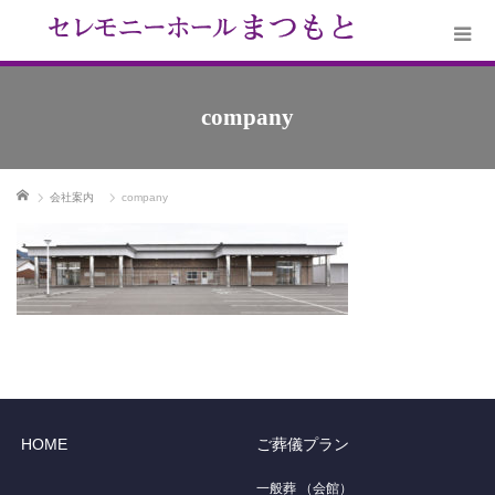
company
ホーム
会社案内
company
HOME
ご葬儀プラン
一般葬 （会館）