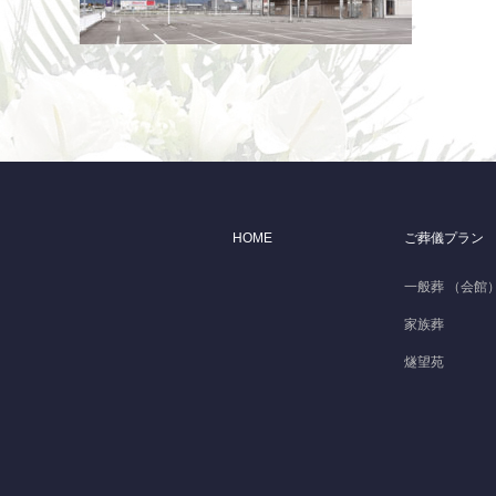
HOME
ご葬儀プラン
一般葬 （会館
家族葬
燧望苑