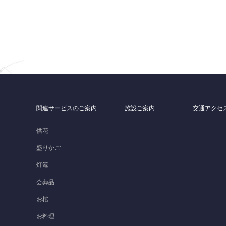
関連サービスのご案内
施設ご案内
交通アクセ
）
供花
盛りかご
灯篭
会葬品
お棺
お料理