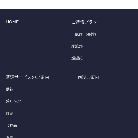
HOME
ご葬儀プラン
一般葬 （会館）
家族葬
燧望苑
関連サービスのご案内
施設ご案内
供花
盛りかご
灯篭
会葬品
お棺