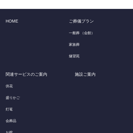
HOME
ご葬儀プラン
一般葬 （会館）
家族葬
燧望苑
関連サービスのご案内
施設ご案内
供花
盛りかご
灯篭
会葬品
お棺