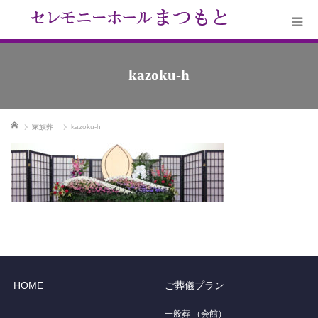
kazoku-h
ホーム
家族葬
kazoku-h
HOME
ご葬儀プラン
一般葬 （会館）