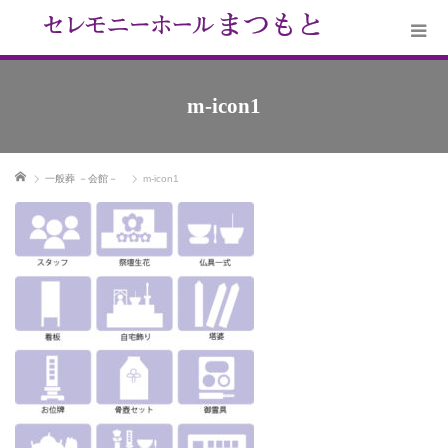
m-icon1
ホーム
一般葬 －会館－
m-icon1