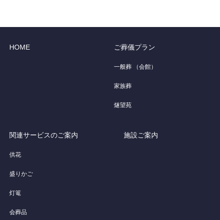
HOME
ご葬儀プラン
一般葬 （会館）
家族葬
燧望苑
関連サービスのご案内
施設ご案内
供花
盛りかご
灯篭
会葬品